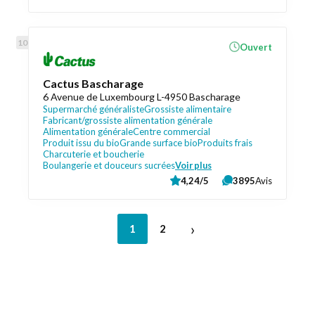
Ouvert
Cactus Bascharage
6 Avenue de Luxembourg L-4950 Bascharage
Supermarché généraliste
Grossiste alimentaire
Fabricant/grossiste alimentation générale
Alimentation générale
Centre commercial
Produit issu du bio
Grande surface bio
Produits frais
Charcuterie et boucherie
Boulangerie et douceurs sucrées
Voir plus
4,24/5
3895
Avis
›
1
2