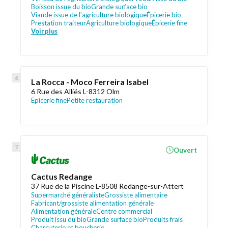
Boisson issue du bio
Grande surface bio
Viande issue de l’agriculture biologique
Épicerie bio
Prestation traiteur
Agriculture biologique
Épicerie fine
Voir plus
La Rocca - Moco Ferreira Isabel
6 Rue des Alliés L-8312 Olm
Épicerie fine
Petite restauration
Ouvert
Cactus Redange
37 Rue de la Piscine L-8508 Redange-sur-Attert
Supermarché généraliste
Grossiste alimentaire
Fabricant/grossiste alimentation générale
Alimentation générale
Centre commercial
Produit issu du bio
Grande surface bio
Produits frais
Charcuterie et boucherie