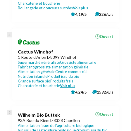
Charcuterie et boucherie
Boulangerie et douceurs sucrées
Voir plus
4,19/5
226
Avis
Ouvert
Cactus Windhof
1 Route d'Arlon L-8399 Windhof
Supermarché généraliste
Grossiste alimentaire
Fabricant/grossiste alimentation générale
Alimentation générale
Centre commercial
Nutrition infantile
Produit issu du bio
Grande surface bio
Produits frais
Charcuterie et boucherie
Voir plus
4,24/5
1592
Avis
Wilhelm Bio Buttek
Ouvert
93A Rue du Kiem L-8328 Capellen
Alimentation issue de l’agriculture biologique
Vin issu de l’agriculture biologique
Produit issu du bio