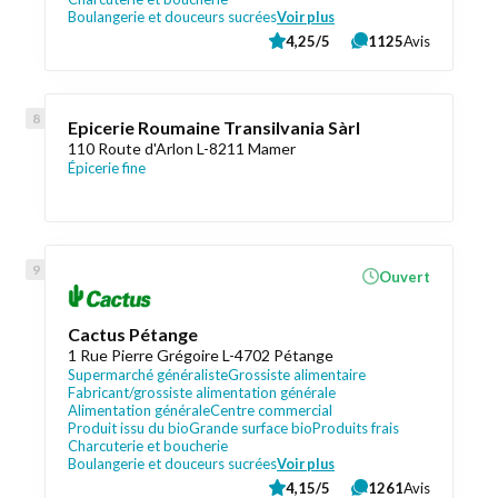
Boulangerie et douceurs sucrées
Voir plus
4,25/5
1125
Avis
Epicerie Roumaine Transilvania Sàrl
110 Route d'Arlon L-8211 Mamer
Épicerie fine
Ouvert
Cactus Pétange
1 Rue Pierre Grégoire L-4702 Pétange
Supermarché généraliste
Grossiste alimentaire
Fabricant/grossiste alimentation générale
Alimentation générale
Centre commercial
Produit issu du bio
Grande surface bio
Produits frais
Charcuterie et boucherie
Boulangerie et douceurs sucrées
Voir plus
4,15/5
1261
Avis