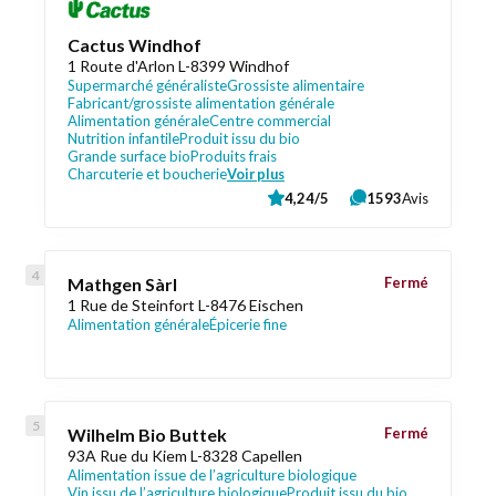
Cactus Windhof
1 Route d'Arlon L-8399 Windhof
Supermarché généraliste
Grossiste alimentaire
Fabricant/grossiste alimentation générale
Alimentation générale
Centre commercial
Nutrition infantile
Produit issu du bio
Grande surface bio
Produits frais
Charcuterie et boucherie
Voir plus
4,24/5
1593
Avis
Mathgen Sàrl
Fermé
1 Rue de Steinfort L-8476 Eischen
Alimentation générale
Épicerie fine
Wilhelm Bio Buttek
Fermé
93A Rue du Kiem L-8328 Capellen
Alimentation issue de l’agriculture biologique
Vin issu de l’agriculture biologique
Produit issu du bio