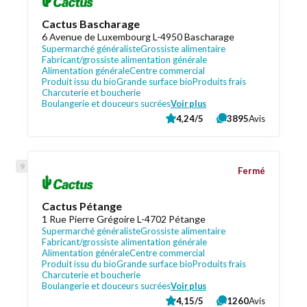
Cactus Bascharage
6 Avenue de Luxembourg L-4950 Bascharage
Supermarché généraliste
Grossiste alimentaire
Fabricant/grossiste alimentation générale
Alimentation générale
Centre commercial
Produit issu du bio
Grande surface bio
Produits frais
Charcuterie et boucherie
Boulangerie et douceurs sucrées
Voir plus
4,24/5
3895
Avis
Fermé
Cactus Pétange
1 Rue Pierre Grégoire L-4702 Pétange
Supermarché généraliste
Grossiste alimentaire
Fabricant/grossiste alimentation générale
Alimentation générale
Centre commercial
Produit issu du bio
Grande surface bio
Produits frais
Charcuterie et boucherie
Boulangerie et douceurs sucrées
Voir plus
4,15/5
1260
Avis