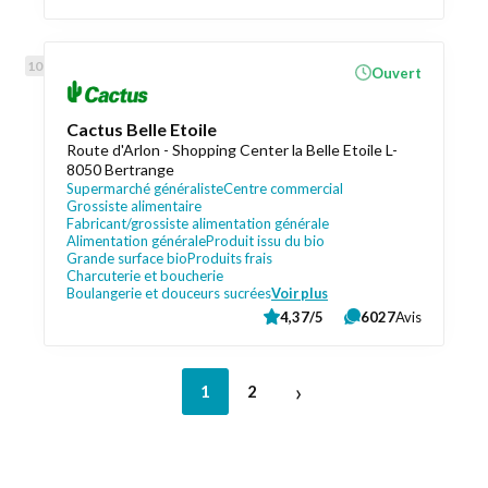
Ouvert
Cactus Belle Etoile
Route d'Arlon - Shopping Center la Belle Etoile L-
8050 Bertrange
Supermarché généraliste
Centre commercial
Grossiste alimentaire
Fabricant/grossiste alimentation générale
Alimentation générale
Produit issu du bio
Grande surface bio
Produits frais
Charcuterie et boucherie
Boulangerie et douceurs sucrées
Voir plus
4,37/5
6027
Avis
›
1
2