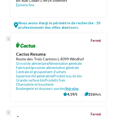
8A Rue Collart L-8414 Steinfort
Épicerie fine
Nous avons élargi le périmètre de recherche : 10
professionnels des villes alentours.
Fermé
Cactus Resuma
Route des Trois Cantons L-8399 Windhof
Grossiste alimentaire
Alimentation générale
Fabricant/grossiste alimentation générale
Centrale et groupement d’achats
Supermarché généraliste
Produit issu du bio
Grande surface bio
Produits frais
Charcuterie et boucherie
Boulangerie et douceurs sucrées
Voir plus
4,19/5
226
Avis
Fermé