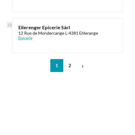
Eilerenger Epicerie Sàrl
12 Rue de Mondercange L-4381 Ehlerange
Épicerie
›
1
2
Liens utiles
Épicerie Luxembourg
Informations