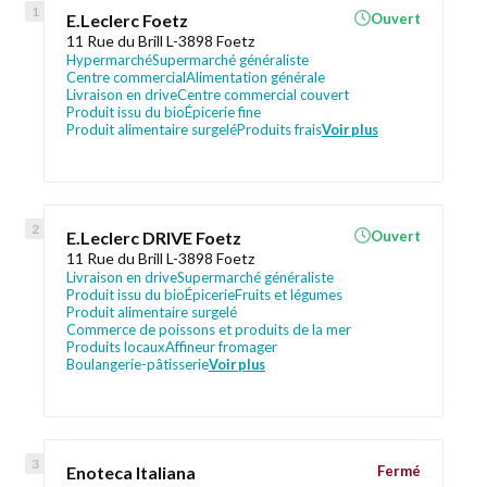
E.Leclerc Foetz
Ouvert
11 Rue du Brill L-3898 Foetz
Hypermarché
Supermarché généraliste
Centre commercial
Alimentation générale
Livraison en drive
Centre commercial couvert
Produit issu du bio
Épicerie fine
Produit alimentaire surgelé
Produits frais
Voir plus
E.Leclerc DRIVE Foetz
Ouvert
11 Rue du Brill L-3898 Foetz
Livraison en drive
Supermarché généraliste
Produit issu du bio
Épicerie
Fruits et légumes
Produit alimentaire surgelé
Commerce de poissons et produits de la mer
Produits locaux
Affineur fromager
Boulangerie-pâtisserie
Voir plus
Enoteca Italiana
Fermé