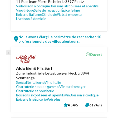
11 Rue Jean-Pierre Bicheler L-3897 Foetz
Vin
Boisson alcoolique
Boissons alcoolisées et apéritifs
Vinothèque
Salle de réception
Épicerie fine
Épicerie italienne
Œnologie
Plats à emporter
Livraison à domicile
Nous avons élargi le périmètre de recherche : 10
professionnels des villes alentours.
Ouvert
Aldo Bei & Fils Sàrl
Zone Industrielle Lëtzebuerger Heck L-3844
Schifflange
Spécialité italienne
Vin d’Italie
Charcuterie haut de gamme
Affineur fromager
Charcuterie et boucherie
Boissons alcoolisées et apéritifs
Vin
Boisson alcoolique
Épicerie fine
Épicerie
Voir plus
4,54/5
617
Avis