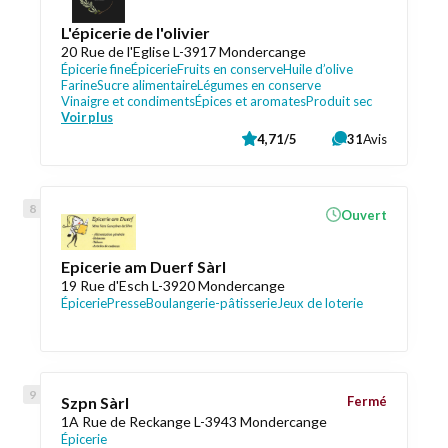
L'épicerie de l'olivier
20 Rue de l'Eglise L-3917 Mondercange
Épicerie fine
Épicerie
Fruits en conserve
Huile d’olive
Farine
Sucre alimentaire
Légumes en conserve
Vinaigre et condiments
Épices et aromates
Produit sec
Voir plus
4,71/5
31
Avis
Ouvert
Epicerie am Duerf Sàrl
19 Rue d'Esch L-3920 Mondercange
Épicerie
Presse
Boulangerie-pâtisserie
Jeux de loterie
Szpn Sàrl
Fermé
1A Rue de Reckange L-3943 Mondercange
Épicerie