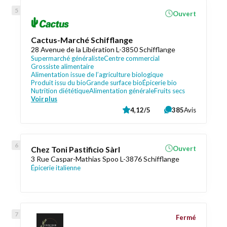
Ouvert
Cactus-Marché Schifflange
28 Avenue de la Libération L-3850 Schifflange
Supermarché généraliste
Centre commercial
Grossiste alimentaire
Alimentation issue de l’agriculture biologique
Produit issu du bio
Grande surface bio
Épicerie bio
Nutrition diététique
Alimentation générale
Fruits secs
Voir plus
4,12/5
385
Avis
Chez Toni Pastificio Sàrl
Ouvert
3 Rue Caspar-Mathias Spoo L-3876 Schifflange
Épicerie italienne
Fermé