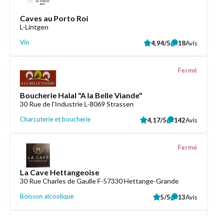
Caves au Porto Roi
L-Lintgen
Vin
4,94/5
18
Avis
Fermé
Boucherie Halal "A la Belle Viande"
30 Rue de l'Industrie L-8069 Strassen
Charcuterie et boucherie
4,17/5
142
Avis
Fermé
La Cave Hettangeoise
30 Rue Charles de Gaulle F-57330 Hettange-Grande
Boisson alcoolique
5/5
13
Avis