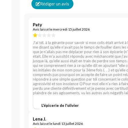
Rédiger un avis
Paty
Avis laissé le mercredi 15 juillet 2026
J'ai tél. à la gérante pour savoir si mon colis était arrivé 
me disant qu'elle n'avait pas le temps de fouiller dans les col
que je n'allais pas me déplacer pour rien à son épicerie (n
était. Elle m'a aussitôt répondu avec méchanceté que j'avai
jusque là, qu'elle aussi était en train de perdre son tem
qui ne comprennent rien à ce qu'elle dit en ajoutant "elle
les initiales de mon nom pour la 3ème fois (. . .) et qu'ell
comprends pas pourquoi on accepte de faire un point relais 
répondre à une simple question par tél concernant le coli
agressivité et son insolence 😐Pour moi elle n'a rien à fair
perdu une cliente définitivement et je pense avec certitud
plaindre de ses agissements, vu les autres avis négatifs lais
L'épicerie de l'olivier
Lena J.
Avis laissé le lundi 13 juillet 2026