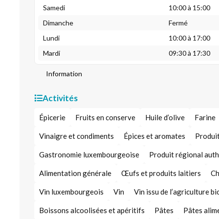
Samedi
10:00 à 15:00
Dimanche
Fermé
Lundi
10:00 à 17:00
Mardi
09:30 à 17:30
Information
Activités
Épicerie
Fruits en conserve
Huile d’olive
Farine
Vinaigre et condiments
Épices et aromates
Produit
Gastronomie luxembourgeoise
Produit régional aut
Alimentation générale
Œufs et produits laitiers
Ch
Vin luxembourgeois
Vin
Vin issu de l’agriculture b
Boissons alcoolisées et apéritifs
Pâtes
Pâtes alim