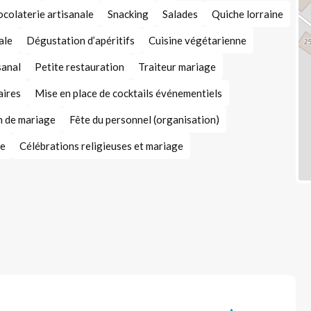
colaterie artisanale
Snacking
Salades
Quiche lorraine
ale
Dégustation d’apéritifs
Cuisine végétarienne
sanal
Petite restauration
Traiteur mariage
aires
Mise en place de cocktails événementiels
n de mariage
Fête du personnel (organisation)
le
Célébrations religieuses et mariage