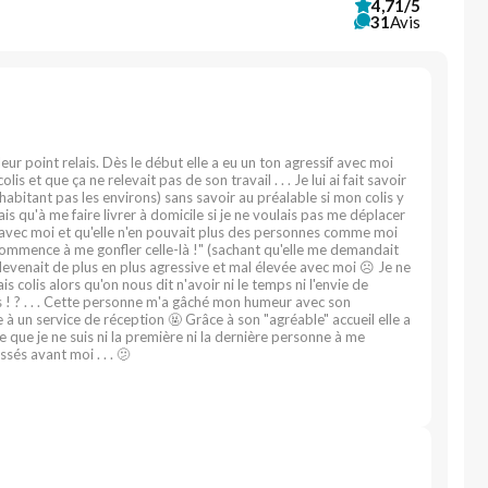
4,71/5
31
Avis
à leur point relais. Dès le début elle a eu un ton agressif avec moi
is et que ça ne relevait pas de son travail . . . Je lui ai fait savoir
'habitant pas les environs) sans savoir au préalable si mon colis y
s qu'à me faire livrer à domicile si je ne voulais pas me déplacer
ps avec moi et qu'elle n'en pouvait plus des personnes comme moi
 commence à me gonfler celle-là !" (sachant qu'elle me demandait
e devenait de plus en plus agressive et mal élevée avec moi ☹️ Je ne
colis alors qu'on nous dit n'avoir ni le temps ni l'envie de
s ! ? . . . Cette personne m'a gâché mon humeur avec son
e à un service de réception 🤬 Grâce à son "agréable" accueil elle a
e que je ne suis ni la première ni la dernière personne à me
sés avant moi . . . 🫤