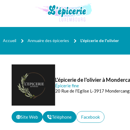
Accueil
Annuaire des épiceries
L'épicerie de l'olivier
L'épicerie de l'olivier à Monder
Épicerie fine
20 Rue de l'Eglise L-3917 Mondercang
Site Web
Téléphone
Facebook