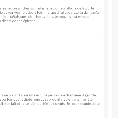
 les heures affichés sur l’internet et sur leur affiche de la porte
e devoir venir plusieurs fois (moi aussi j’ai une vie…), la dame m’a
rler… c’étais une scène incroyable… je pouvais just encore
 clients de son épicerie…
urs un plaisir. La gérante est une personne extrêmement gentille,
te parfois pour acheter quelques produits, et je n’ai jamais été
vail bien fait et l’attention portée aux clients. Je recommande cette
l