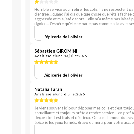
Horrible service pour retirer les colis. Ils ne respectent pas
d’entrée… quand j’ai dis quelque chose que j’étais fachée d
aggressée et m’a jeté dehors… elle m’a même pas laissé pa
rigoler… J’espère qu’elle ne parle pas comme cela avec ses
L'épicerie de l'olivier
Sébastien GIROMINI
Avis laissé le lundi 13 juillet 2026
L'épicerie de l'olivier
Natalia Taran
Avis laissé le lundi 6 juillet 2026
Je viens souvent ici pour déposer mes colis et c’est toujo
accueillante et toujours prête à rendre service. J’en profi
déçue : tout est frais et délicieux. On sent l’amour du tra
épicerie les yeux fermés. Bravo et merci pour votre accuei