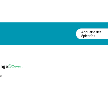
Annuaire des
épiceries
cange
Ouvert
e