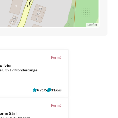
Leaflet
Fermé
'olivier
ise L-3917 Mondercange
4,71/5
31
Avis
Fermé
ome Sàrl
on L-8010 Strassen