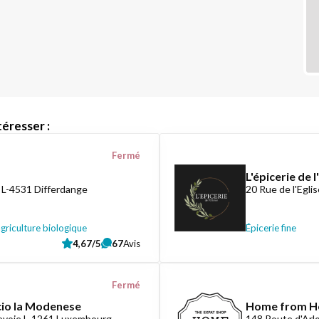
éresser :
Fermé
L'épicerie de l
 L-4531 Differdange
20 Rue de l'Egl
agriculture biologique
Épicerie fine
4,67/5
67
Avis
Fermé
cio la Modenese
Home from H
evoie L-1261 Luxembourg
148 Route d'Arl