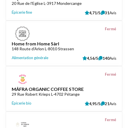
20 Rue de l'Eglise L-3917 Mondercange
Épicerie fine
4,71/5
31
Avis
Fermé
Home from Home Sàrl
148 Route d'Arlon L-8010 Strassen
Alimentation générale
4,56/5
140
Avis
Fermé
MÂFRA ORGANIC COFFEE STORE
29 Rue Robert Krieps L-4702 Pétange
Épicerie bio
4,95/5
21
Avis
Fermé