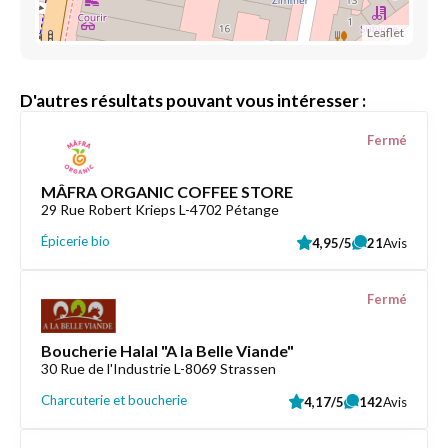
Leaflet
D'autres résultats pouvant vous intéresser :
Fermé
MÂFRA ORGANIC COFFEE STORE
29 Rue Robert Krieps L-4702 Pétange
Épicerie bio
4,95/5
21
Avis
Fermé
Boucherie Halal "A la Belle Viande"
30 Rue de l'Industrie L-8069 Strassen
Charcuterie et boucherie
4,17/5
142
Avis