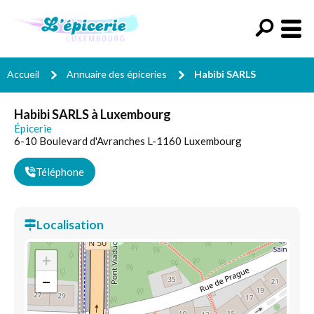
Accueil
Annuaire des épiceries
Habibi SARLS
Habibi SARLS à Luxembourg
Épicerie
6-10 Boulevard d'Avranches L-1160 Luxembourg
Téléphone
Localisation
+
−