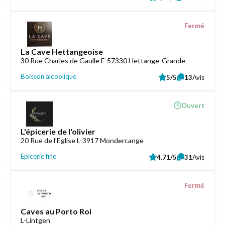
Fermé
La Cave Hettangeoise
30 Rue Charles de Gaulle F-57330 Hettange-Grande
Boisson alcoolique
5/5
13
Avis
Ouvert
L'épicerie de l'olivier
20 Rue de l'Eglise L-3917 Mondercange
Épicerie fine
4,71/5
31
Avis
Fermé
Caves au Porto Roi
L-Lintgen