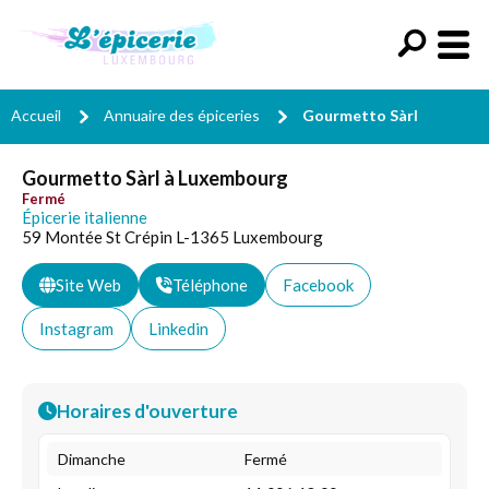
Accueil
Annuaire des épiceries
Gourmetto Sàrl
Gourmetto Sàrl à Luxembourg
Fermé
Épicerie italienne
59 Montée St Crépin L-1365 Luxembourg
Site Web
Téléphone
Facebook
Instagram
Linkedin
Horaires d'ouverture
Dimanche
Fermé