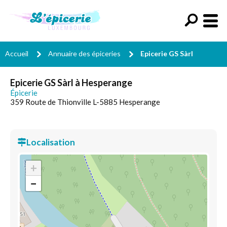
Accueil
Annuaire des épiceries
Epicerie GS Sàrl
Epicerie GS Sàrl à Hesperange
Épicerie
359 Route de Thionville L-5885 Hesperange
Localisation
+
−