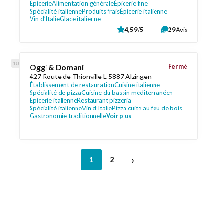
Épicerie
Alimentation générale
Épicerie fine
Spécialité italienne
Produits frais
Épicerie italienne
Vin d’Italie
Glace italienne
4,59/5
29
Avis
Oggi & Domani
Fermé
427 Route de Thionville L-5887 Alzingen
Établissement de restauration
Cuisine italienne
Spécialité de pizza
Cuisine du bassin méditerranéen
Épicerie italienne
Restaurant pizzeria
Spécialité italienne
Vin d’Italie
Pizza cuite au feu de bois
Gastronomie traditionnelle
Voir plus
›
1
2