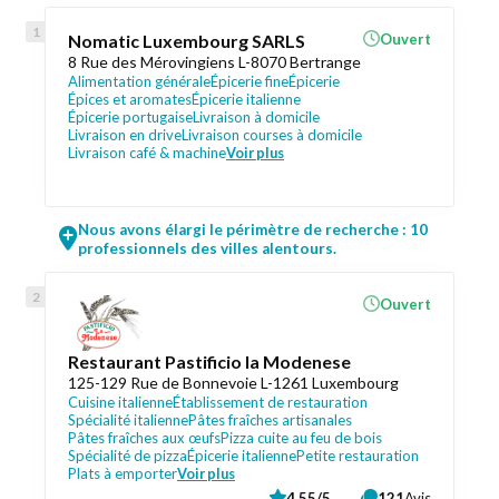
Nomatic Luxembourg SARLS
Ouvert
8 Rue des Mérovingiens L-8070 Bertrange
Alimentation générale
Épicerie fine
Épicerie
Épices et aromates
Épicerie italienne
Épicerie portugaise
Livraison à domicile
Livraison en drive
Livraison courses à domicile
Livraison café & machine
Voir plus
Nous avons élargi le périmètre de recherche : 10
professionnels des villes alentours.
Ouvert
Restaurant Pastificio la Modenese
125-129 Rue de Bonnevoie L-1261 Luxembourg
Cuisine italienne
Établissement de restauration
Spécialité italienne
Pâtes fraîches artisanales
Pâtes fraîches aux œufs
Pizza cuite au feu de bois
Spécialité de pizza
Épicerie italienne
Petite restauration
Plats à emporter
Voir plus
4,55/5
121
Avis