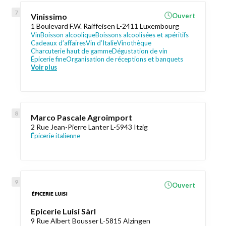
Vinissimo
Ouvert
1 Boulevard F.W. Raiffeisen L-2411 Luxembourg
Vin
Boisson alcoolique
Boissons alcoolisées et apéritifs
Cadeaux d’affaires
Vin d’Italie
Vinothèque
Charcuterie haut de gamme
Dégustation de vin
Épicerie fine
Organisation de réceptions et banquets
Voir plus
Marco Pascale Agroimport
2 Rue Jean-Pierre Lanter L-5943 Itzig
Épicerie italienne
Ouvert
Epicerie Luisi Sàrl
9 Rue Albert Bousser L-5815 Alzingen