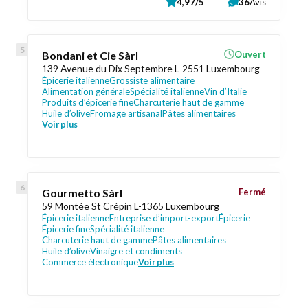
4,97/5
36
Avis
Bondani et Cie Sàrl
Ouvert
139 Avenue du Dix Septembre L-2551 Luxembourg
Épicerie italienne
Grossiste alimentaire
Alimentation générale
Spécialité italienne
Vin d’Italie
Produits d’épicerie fine
Charcuterie haut de gamme
Huile d’olive
Fromage artisanal
Pâtes alimentaires
Voir plus
Gourmetto Sàrl
Fermé
59 Montée St Crépin L-1365 Luxembourg
Épicerie italienne
Entreprise d’import-export
Épicerie
Épicerie fine
Spécialité italienne
Charcuterie haut de gamme
Pâtes alimentaires
Huile d’olive
Vinaigre et condiments
Commerce électronique
Voir plus