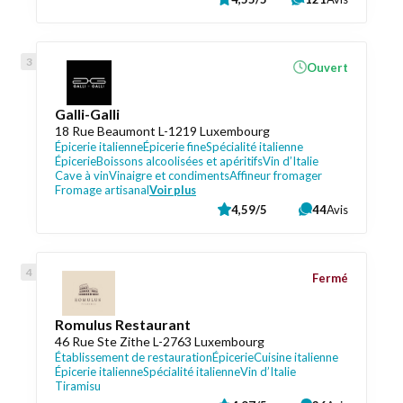
Ouvert
Galli-Galli
18 Rue Beaumont L-1219 Luxembourg
Épicerie italienne
Épicerie fine
Spécialité italienne
Épicerie
Boissons alcoolisées et apéritifs
Vin d’Italie
Cave à vin
Vinaigre et condiments
Affineur fromager
Fromage artisanal
Voir plus
4,59/5
44
Avis
Fermé
Romulus Restaurant
46 Rue Ste Zithe L-2763 Luxembourg
Établissement de restauration
Épicerie
Cuisine italienne
Épicerie italienne
Spécialité italienne
Vin d’Italie
Tiramisu