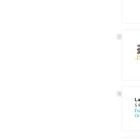
La
5 
Ét
Or