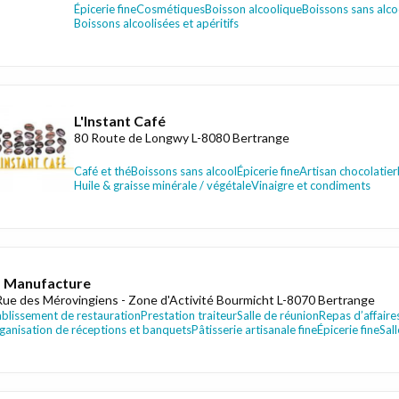
Épicerie fine
Cosmétiques
Boisson alcoolique
Boissons sans alco
Boissons alcoolisées et apéritifs
L'Instant Café
80 Route de Longwy L-8080 Bertrange
Café et thé
Boissons sans alcool
Épicerie fine
Artisan chocolatier
Huile & graisse minérale / végétale
Vinaigre et condiments
 Manufacture
Rue des Mérovingiens - Zone d'Activité Bourmicht L-8070 Bertrange
ablissement de restauration
Prestation traiteur
Salle de réunion
Repas d’affaire
ganisation de réceptions et banquets
Pâtisserie artisanale fine
Épicerie fine
Sal