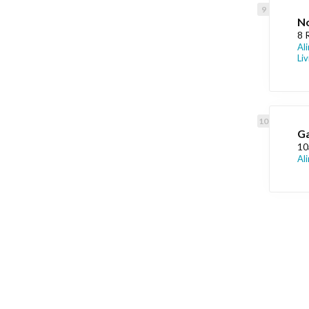
N
8 
Al
Liv
Ga
10
Al
Liens utiles