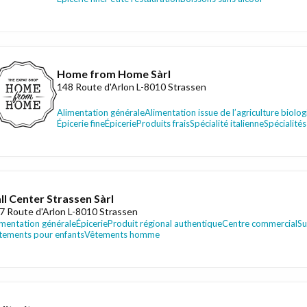
Home from Home Sàrl
148 Route d'Arlon L-8010 Strassen
Alimentation générale
Alimentation issue de l’agriculture biolo
Épicerie fine
Épicerie
Produits frais
Spécialité italienne
Spécialité
ll Center Strassen Sàrl
7 Route d'Arlon L-8010 Strassen
imentation générale
Épicerie
Produit régional authentique
Centre commercial
Su
tements pour enfants
Vêtements homme