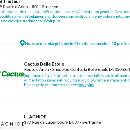
litraiteur
9 Route d'Arlon L-8011 Strassen
ablissement de restauration
Prestation traiteur
Alimentation générale
Gastrono
cialité italienne
Boulangerie et douceurs sucrées
Boulangerie-pâtisserie
Cuisin
sine chinoise traditionnelle
Voir plus
Nous avons élargi le périmètre de recherche : 10 profess
Cactus Belle Etoile
Route d'Arlon - Shopping Center la Belle Etoile L-8050 Be
Supermarché généraliste
Centre commercial
Grossiste alimenta
Alimentation générale
Produit issu du bio
Grande surface bio
Pro
Boulangerie et douceurs sucrées
Voir plus
I.LAGNIDE
177 Rue de Luxembourg L-8077 Bertrange