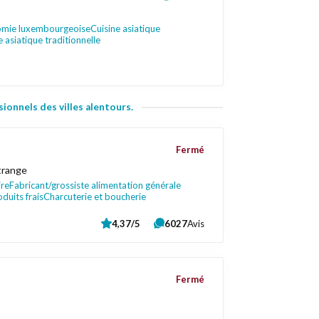
mie luxembourgeoise
Cuisine asiatique
e asiatique traditionnelle
ionnels des villes alentours.
Fermé
rtrange
ire
Fabricant/grossiste alimentation générale
duits frais
Charcuterie et boucherie
4,37/5
6027
Avis
Fermé