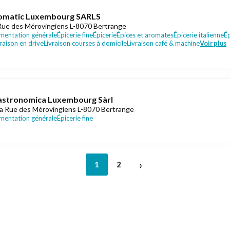
omatic Luxembourg SARLS
Rue des Mérovingiens L-8070 Bertrange
imentation générale
Épicerie fine
Épicerie
Épices et aromates
Épicerie italienne
Ép
raison en drive
Livraison courses à domicile
Livraison café & machine
Voir plus
stronomica Luxembourg Sàrl
a Rue des Mérovingiens L-8070 Bertrange
imentation générale
Épicerie fine
›
1
2