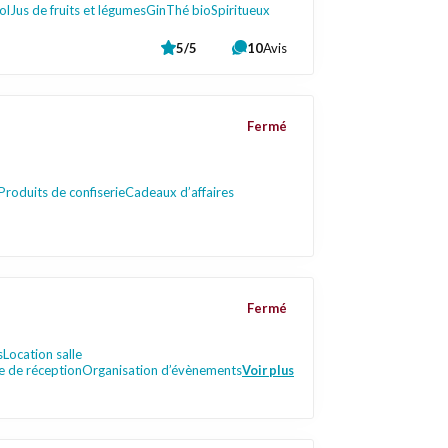
ol
Jus de fruits et légumes
Gin
Thé bio
Spiritueux
5/5
10
Avis
Fermé
Produits de confiserie
Cadeaux d’affaires
Fermé
s
Location salle
le de réception
Organisation d’évènements
Voir plus