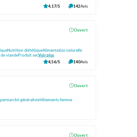
4,17/5
142
Avis
Ouvert
gique
Nutrition diététique
Alimentation naturelle
s de viande
Produit sec
Voir plus
4,56/5
140
Avis
Ouvert
permarché généraliste
Vêtements femme
Ouvert