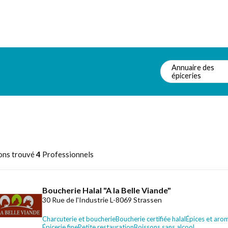
Annuaire des
épiceries
n
ons trouvé
4
Professionnels
Boucherie Halal "A la Belle Viande"
30 Rue de l'Industrie L-8069 Strassen
Charcuterie et boucherie
Boucherie certifiée halal
Épices et aro
Épicerie fine
Petite restauration
Boissons sans alcool