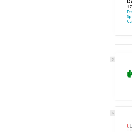
De
17
Ét
Spé
Cui