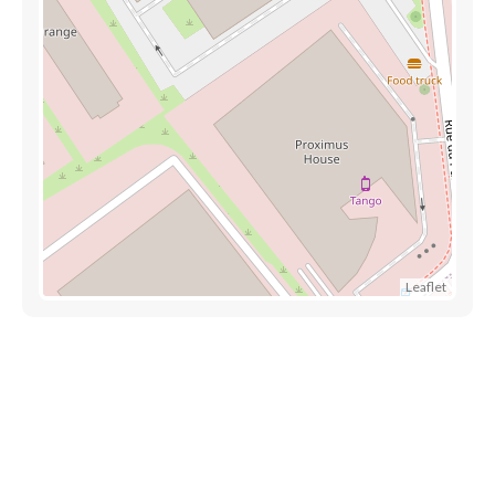
Leaflet
Liens utiles
Épicerie Luxembourg