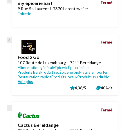
my épicerie Sàrl
Fermé
9 Rue St. Laurent L-7370 Lorentzweiler
Épicerie
Fermé
Food 2 Go
107 Route de Luxembourg L-7241 Bereldange
Alimentation générale
Épicerie
Épicerie fine
Produits frais
Produit sec
Épicerie bio
Plats à emporter
Restauration rapide
Produits locaux
Produit issu du bio
Voir plus
4,38/5
40
Avis
Fermé
Cactus Bereldange