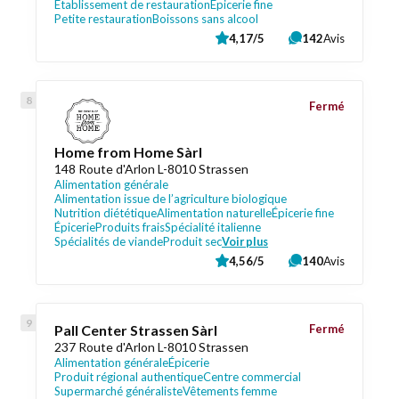
Établissement de restauration
Épicerie fine
Petite restauration
Boissons sans alcool
4,17/5
142
Avis
Fermé
Home from Home Sàrl
148 Route d'Arlon L-8010 Strassen
Alimentation générale
Alimentation issue de l’agriculture biologique
Nutrition diététique
Alimentation naturelle
Épicerie fine
Épicerie
Produits frais
Spécialité italienne
Spécialités de viande
Produit sec
Voir plus
4,56/5
140
Avis
Pall Center Strassen Sàrl
Fermé
237 Route d'Arlon L-8010 Strassen
Alimentation générale
Épicerie
Produit régional authentique
Centre commercial
Supermarché généraliste
Vêtements femme