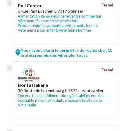
Pall Center
Fermé
6 Rue Paul Eyschen L-7317 Steinsel
Alimentation générale
Épicerie
Centre commercial
Vêtements
Supermarché généraliste
Produit régional authentique
Vêtements femme
Vêtements pour enfants
Vêtements homme
Nous avons élargi le périmètre de recherche : 10
professionnels des villes alentours.
Fermé
Bonta Italiana
30 Route de Luxembourg L-7372 Lorentzweiler
Épicerie italienne
Alimentation générale
Épicerie fine
Spécialité italienne
Produits d’épicerie fine
Épicerie
Vin d’Italie