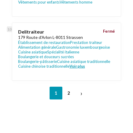
Vêtements pour enfants
Vêtements homme
Delitraiteur
Fermé
179 Route d'Arlon L-8011 Strassen
Établissement de restauration
Prestation traiteur
Alimentation générale
Gastronomie luxembourgeoise
Cuisine asiatique
Spécialité italienne
Boulangerie et douceurs sucrées
Boulangerie-pâtisserie
Cuisine asiatique traditionnelle
Cuisine chinoise traditionnelle
Voir plus
›
1
2
Liens utiles