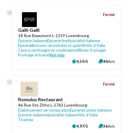
Fermé
Galli-Galli
18 Rue Beaumont L-1219 Luxembourg
Épicerie italienne
Épicerie fine
Spécialité italienne
Épicerie
Boissons alcoolisées et apéritifs
Vin d’Italie
Cave à vin
Vinaigre et condiments
Affineur fromager
Fromage artisanal
Voir plus
4,59/5
44
Avis
Fermé
Romulus Restaurant
46 Rue Ste Zithe L-2763 Luxembourg
Établissement de restauration
Épicerie
Cuisine italienne
Épicerie italienne
Spécialité italienne
Vin d’Italie
Tiramisu
4,97/5
36
Avis