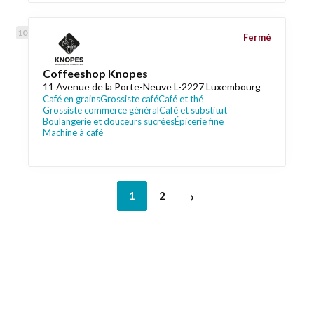
Fermé
Coffeeshop Knopes
11 Avenue de la Porte-Neuve L-2227 Luxembourg
Café en grains
Grossiste café
Café et thé
Grossiste commerce général
Café et substitut
Boulangerie et douceurs sucrées
Épicerie fine
Machine à café
›
1
2
Liens utiles
Épicerie Luxembourg