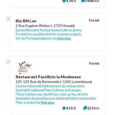
4,16/5
2406
Avis
Bio BN Lux
Fermé
2 Rue Eugène Welter L-2723 Howald
Épicerie
Épicerie fine
Spiritueux
Café en grains
Produits locaux
Bière
Vin
Vin luxembourgeois
Vin du Portugal
Légumes bio
Voir plus
Fermé
Restaurant Pastificio la Modenese
125-129 Rue de Bonnevoie L-1261 Luxembourg
Cuisine italienne
Établissement de restauration
Spécialité italienne
Pâtes fraîches artisanales
Pâtes fraîches aux œufs
Pizza cuite au feu de bois
Spécialité de pizza
Épicerie italienne
Petite restauration
Plats à emporter
Voir plus
4,55/5
121
Avis