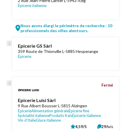
2 Rue Jean-Pierre Lanter L-5943 Itzig
Épicerie italienne
Nous avons élargi le périmètre de recherche : 10
professionnels des villes alentours.
Epicerie GS Sàrl
359 Route de Thionville L-5885 Hesperange
Épicerie
Fermé
Epicerie Luisi Sàrl
9 Rue Albert Bousser L-5815 Alzingen
Épicerie
Alimentation générale
Épicerie fine
Spécialité italienne
Produits frais
Épicerie italienne
Vin d’Italie
Glace italienne
4,59/5
29
Avis