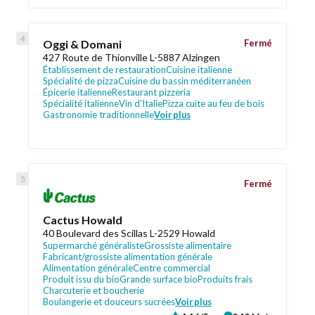
Oggi & Domani
Fermé
427 Route de Thionville L-5887 Alzingen
Établissement de restauration
Cuisine italienne
Spécialité de pizza
Cuisine du bassin méditerranéen
Épicerie italienne
Restaurant pizzeria
Spécialité italienne
Vin d’Italie
Pizza cuite au feu de bois
Gastronomie traditionnelle
Voir plus
Fermé
Cactus Howald
40 Boulevard des Scillas L-2529 Howald
Supermarché généraliste
Grossiste alimentaire
Fabricant/grossiste alimentation générale
Alimentation générale
Centre commercial
Produit issu du bio
Grande surface bio
Produits frais
Charcuterie et boucherie
Boulangerie et douceurs sucrées
Voir plus