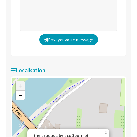
Envoyer votre message
Localisation
+
−
×
the product. by ecoGourmet