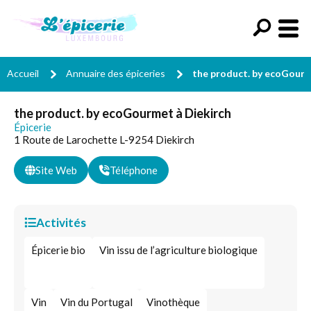
Accueil
Annuaire des épiceries
the product. by ecoGour
the product. by ecoGourmet à Diekirch
Épicerie
1 Route de Larochette L-9254 Diekirch
Site Web
Téléphone
Activités
Épicerie bio
Vin issu de l’agriculture biologique
Vin
Vin du Portugal
Vinothèque