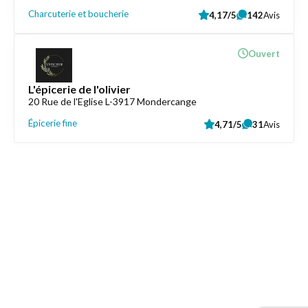
Charcuterie et boucherie
4,17/5
142
Avis
Ouvert
L'épicerie de l'olivier
20 Rue de l'Eglise L-3917 Mondercange
Épicerie fine
4,71/5
31
Avis
Liens utiles
Épicerie Luxembourg
Informations
Contactez-nous
Mentions légales