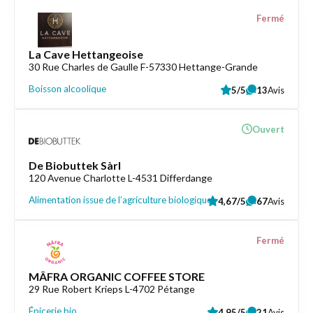
Fermé
La Cave Hettangeoise
30 Rue Charles de Gaulle F-57330 Hettange-Grande
Boisson alcoolique
5/5
13
Avis
Ouvert
De Biobuttek Sàrl
120 Avenue Charlotte L-4531 Differdange
Alimentation issue de l’agriculture biologique
4,67/5
67
Avis
Fermé
MÂFRA ORGANIC COFFEE STORE
29 Rue Robert Krieps L-4702 Pétange
Épicerie bio
4,95/5
21
Avis