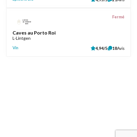
Fermé
Caves au Porto Roi
L-Lintgen
Vin
4,94/5
18
Avis
Liens utiles
Épicerie Luxembourg
Informations
Contactez-nous
Mentions légales