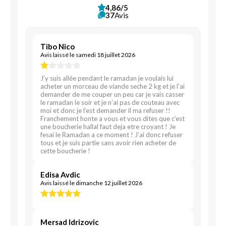
4,86/5
37
Avis
Tibo Nico
Avis laissé le samedi 18 juillet 2026
J’y suis allée pendant le ramadan je voulais lui
acheter un morceau de viande seche 2 kg et je l’ai
demander de me couper un peu car je vais casser
le ramadan le soir et je n’ai pas de couteau avec
moi et donc je l’est demander il ma refuser !!
Franchement honte a vous et vous dites que c’est
une boucherie hallal faut deja etre croyant ! Je
fesai le Ramadan a ce moment ! J’ai donc refuser
tous et je suis partie sans avoir rien acheter de
cette boucherie !
Edisa Avdic
Avis laissé le dimanche 12 juillet 2026
Mersad Idrizovic