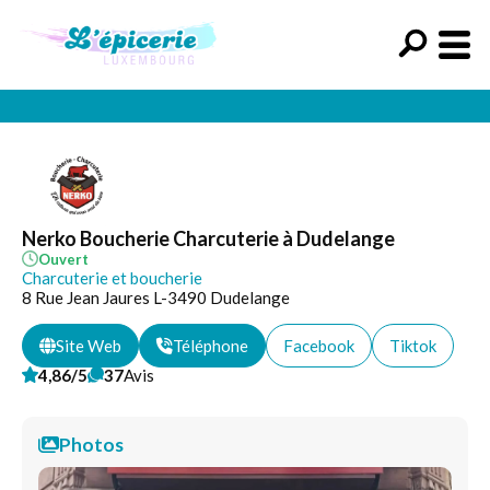
Nerko Boucherie Charcuterie à Dudelange
Ouvert
Charcuterie et boucherie
8 Rue Jean Jaures L-3490 Dudelange
Site Web
Téléphone
Facebook
Tiktok
4,86/5
37
Avis
Photos