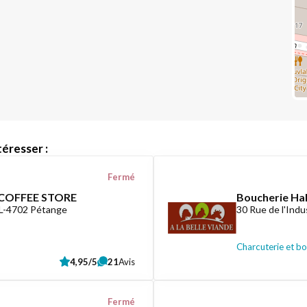
éresser :
Fermé
COFFEE STORE
Boucherie Hala
 L-4702 Pétange
30 Rue de l'Indu
Charcuterie et b
4,95/5
21
Avis
Fermé