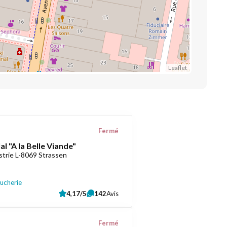
Leaflet
Fermé
l "A la Belle Viande"
strie L-8069 Strassen
oucherie
4,17/5
142
Avis
Fermé