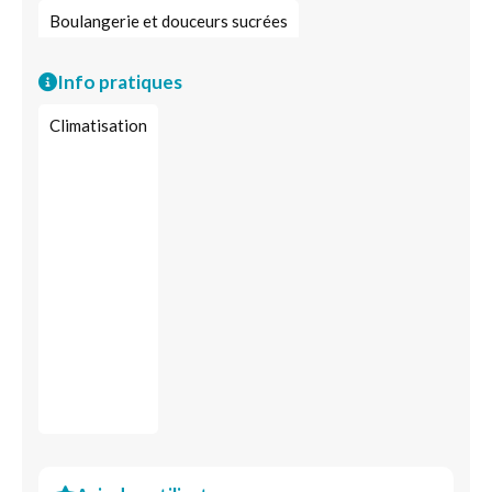
Boulangerie et douceurs sucrées
Boulangerie-pâtisserie
Affineur fromager
Info pratiques
Commerce de poissons et produits de la mer
Pâtes
Climatisation
Produits locaux