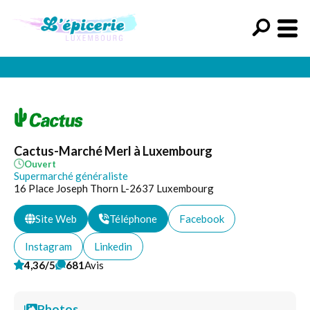
Cactus-Marché Merl à Luxembourg
Ouvert
Supermarché généraliste
16 Place Joseph Thorn L-2637 Luxembourg
Site Web
Téléphone
Facebook
Instagram
Linkedin
4,36/5
681
Avis
Photos